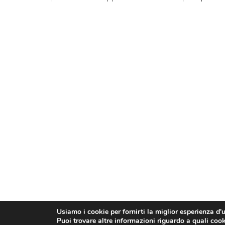
Usiamo i cookie per fornirti la miglior esperienza d'
Puoi trovare altre informazioni riguardo a quali cooki
© Confesercenti | Ufficio stampa: Via Nazionale, 60 00184 R