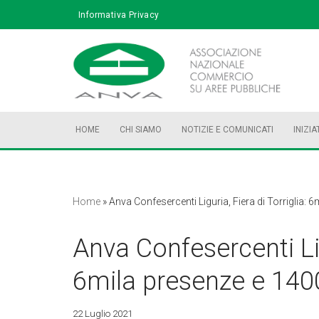
Informativa Privacy
Vai
al
contenuto
HOME
CHI SIAMO
NOTIZIE E COMUNICATI
INIZIA
Home
»
Anva Confesercenti Liguria, Fiera di Torriglia: 
Anva Confesercenti Ligu
6mila presenze e 140
22 Luglio 2021