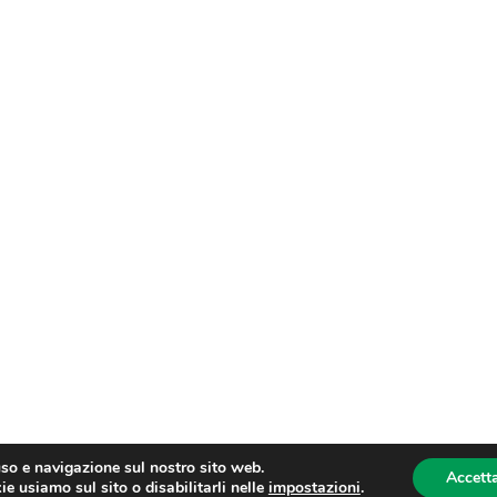
uso e navigazione sul nostro sito web.
Accetta
e usiamo sul sito o disabilitarli nelle
impostazioni
.
oma fax: 06 4746886 | Sito web sviluppato da
dm3