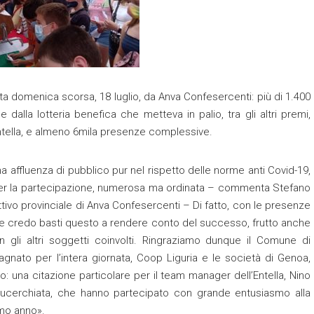
ta domenica scorsa, 18 luglio, da Anva Confesercenti: più di 1.400
dalla lotteria benefica che metteva in palio, tra gli altri premi,
ntella, e almeno 6mila presenze complessive.
 affluenza di pubblico pur nel rispetto delle norme anti Covid-19,
 per la partecipazione, numerosa ma ordinata – commenta Stefano
ttivo provinciale di Anva Confesercenti – Di fatto, con le presenze
ia, e credo basti questo a rendere conto del successo, frutto anche
 gli altri soggetti coinvolti. Ringraziamo dunque il Comune di
agnato per l’intera giornata, Coop Liguria e le società di Genoa,
o: una citazione particolare per il team manager dell’Entella, Nino
 blucerchiata, che hanno partecipato con grande entusiasmo alla
imo anno».