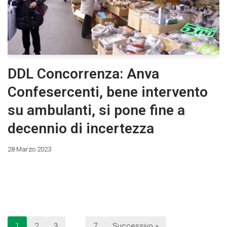
DDL Concorrenza: Anva
Confesercenti, bene intervento
su ambulanti, si pone fine a
decennio di incertezza
28 Marzo 2023
1
2
3
…
7
Successivo »