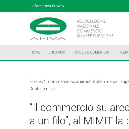
Informativa Privacy
Vai
al
contenuto
HOME
CHI SIAMO
NOTIZIE E COMUNICATI
INIZIA
Home
»
“Il commercio su aree pubbliche: i mercati appes
Confesercenti
“Il commercio su aree
a un filo”, al MIMIT la