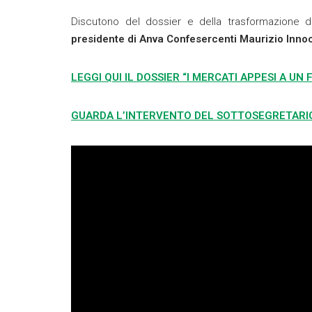
Discutono del dossier e della trasformazione de
presidente di Anva Confesercenti Maurizio Inno
LEGGI QUI IL DOSSIER “I MERCATI APPESI A UN 
GUARDA L’INTERVENTO DEL SOTTOSEGRETARIO