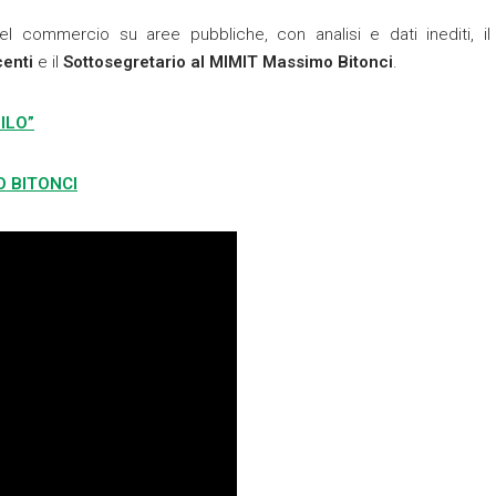
l commercio su aree pubbliche, con analisi e dati inediti, il
centi
e il
Sottosegretario al MIMIT Massimo Bitonci
.
FILO”
 BITONCI