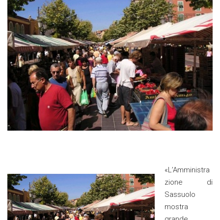
«L’Amministra
zione di
Sassuolo
mostra
grande