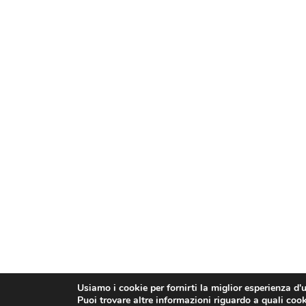
Usiamo i cookie per fornirti la miglior esperienza d'
Puoi trovare altre informazioni riguardo a quali cooki
© Confesercenti | Ufficio stampa: Via Nazionale, 60 00184 R