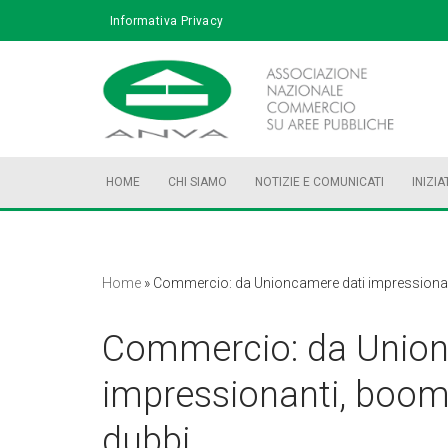
Informativa Privacy
Vai
al
contenuto
HOME
CHI SIAMO
NOTIZIE E COMUNICATI
INIZIA
Home
»
Commercio: da Unioncamere dati impressionant
Commercio: da Union
impressionanti, boom 
dubbi