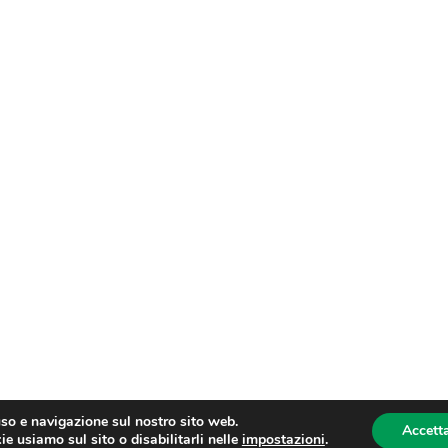
uso e navigazione sul nostro sito web.
Accetta
e usiamo sul sito o disabilitarli nelle
impostazioni
.
oma fax: 06 4746886 | Sito web sviluppato da
dm3