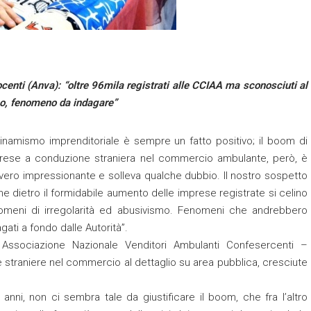
ocenti (Anva): “oltre 96mila registrati alle CCIAA ma sconosciuti al
co, fenomeno da indagare”
 dinamismo imprenditoriale è sempre un fatto positivo; il boom di
rese a conduzione straniera nel commercio ambulante, però, è
vero impressionante e solleva qualche dubbio. Il nostro sospetto
he dietro il formidabile aumento delle imprese registrate si celino
omeni di irregolarità ed abusivismo. Fenomeni che andrebbero
gati a fondo dalle Autorità”.
 Associazione Nazionale Venditori Ambulanti Confesercenti –
straniere nel commercio al dettaglio su area pubblica, cresciute
anni, non ci sembra tale da giustificare il boom, che fra l’altro