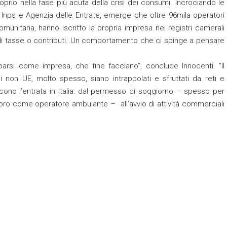
roprio nella fase più acuta della crisi dei consumi. Incrociando le
 Inps e Agenzia delle Entrate, emerge che oltre 96mila operatori
comunitaria, hanno iscritto la propria impresa nei registri camerali
 di tasse o contributi. Un comportamento che ci spinge a pensare
mparsi come impresa, che fine facciano”, conclude Innocenti. “Il
non UE, molto spesso, siano intrappolati e sfruttati da reti e
ono l’entrata in Italia: dal permesso di soggiorno – spesso per
oro come operatore ambulante – all’avvio di attività commerciali