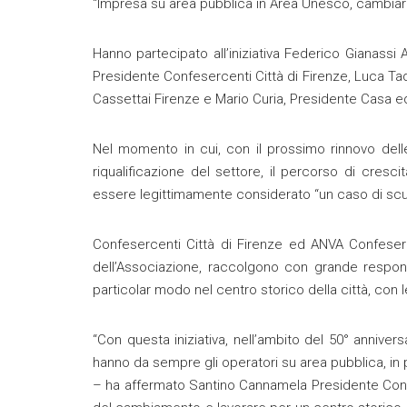
“Impresa su area pubblica in Area Unesco, cambiare
Hanno partecipato all’iniziativa Federico Gianas
Presidente Confesercenti Città di Firenze, Luca Ta
Cassettai Firenze e Mario Curia, Presidente Casa e
Nel momento in cui, con il prossimo rinnovo dell
riqualificazione del settore, il percorso di cresci
essere legittimamente considerato “un caso di scu
Confesercenti Città di Firenze ed ANVA Confeserce
dell’Associazione, raccolgono con grande responsa
particolar modo nel centro storico della città, con le
“Con questa iniziativa, nell’ambito del 50° anniver
hanno da sempre gli operatori su area pubblica, in pa
– ha affermato Santino Cannamela Presidente Confe