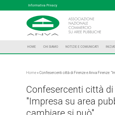
Informativa Privacy
Vai
al
contenuto
HOME
CHI SIAMO
NOTIZIE E COMUNICATI
INIZIA
Home
»
Confesercenti città di Firenze e Anva Firenze: 
Confesercenti città di
"Impresa su area pubb
cambiare si può"