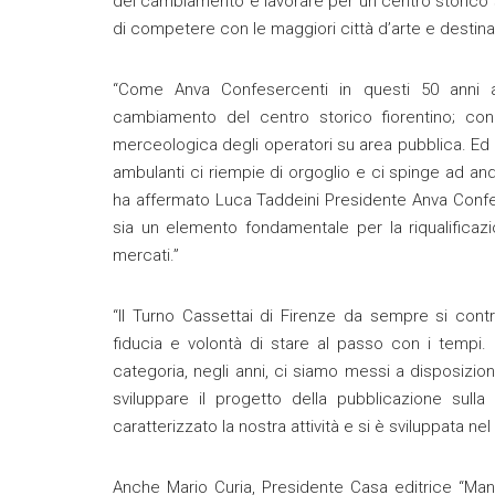
del cambiamento e lavorare per un centro storico s
di competere con le maggiori città d’arte e destinazi
“Come Anva Confesercenti in questi 50 anni 
cambiamento del centro storico fiorentino; con l
merceologica degli operatori su area pubblica. Ed
ambulanti ci riempie di orgoglio e ci spinge ad and
ha affermato Luca Taddeini Presidente Anva Confe
sia un elemento fondamentale per la riqualificazio
mercati.”
“Il Turno Cassettai di Firenze da sempre si contr
fiducia e volontà di stare al passo con i tempi
categoria, negli anni, ci siamo messi a disposizi
sviluppare il progetto della pubblicazione sull
caratterizzato la nostra attività e si è sviluppata n
Anche Mario Curia, Presidente Casa editrice “Mand