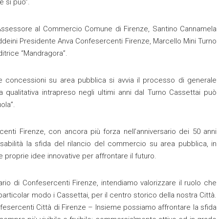
 si può”.
si Assessore al Commercio Comune di Firenze, Santino Cannamela
ddeini Presidente Anva Confesercenti Firenze, Marcello Mini Turno
ditrice “Mandragora”.
e concessioni su area pubblica si avvia il processo di generale
ta qualitativa intrapreso negli ultimi anni dal Turno Cassettai può
ola”.
nti Firenze, con ancora più forza nell’anniversario dei 50 anni
bilità la sfida del rilancio del commercio su area pubblica, in
 proprie idee innovative per affrontare il futuro.
sario di Confesercenti Firenze, intendiamo valorizzare il ruolo che
rticolar modo i Cassettai, per il centro storico della nostra Città.
sercenti Città di Firenze – Insieme possiamo affrontare la sfida