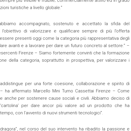
empre più vivibile e fruibile; commercialmente attivo ed in grado
oni turistiche a livello globale.”
abbiamo accompagnato, sostenuto e accettato la sfida del
’obiettivo di valorizzare e qualificare sempre di più l’offerta
 essere presenti oggi come la categoria più rappresentativa degli
are avanti e a lavorare per dare un futuro concreto al settore.” –
sercenti Firenze – Siamo fortemente convinti che la formazione
ne della categoria, soprattutto in prospettiva, per valorizzare i
addistingue per una forte coesione, collaborazione e spirito di
. – ha affermato Marcello Mini Turno Cassettai Firenze – Come
one anche per sostenere cause sociali e civili. Abbiamo deciso di
a ‘cartolina’ per dare ancor più valore ad un prodotto che ha
el tempo, con l’avvento di nuovi strumenti tecnologici”.
ragora”, nel corso del suo intervento ha ribadito la passione e