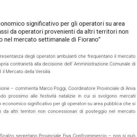
onomico significativo per gli operatori su area
si da operatori provenienti da altri territori non
o nel mercato settimanale di Fiorano”
esentanza degli operatori ambulanti che frequentano il mercato
ria contrarietà alla decisione dell’ Amministrazione Comunale di
il Mercato della Versilia
isione – commenta Marco Poggi, Coordinatore Provinciale di Anva
o prossimo alle festività natalizie in cui si svolgono mercati
no economico significativo per gli operatori su area pubblica che si
i da altri territori non concessionari di posteggio nel mercato
Scalzo segretario Provinciale Fiva Confcommercio – non si può