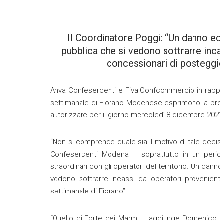
Il Coordinatore Poggi: “Un danno ec
pubblica che si vedono sottrarre incas
concessionari di posteggi
Anva Confesercenti e Fiva Confcommercio in rappr
settimanale di Fiorano Modenese esprimono la prop
autorizzare per il giorno mercoledì 8 dicembre 2021 
“Non si comprende quale sia il motivo di tale dec
Confesercenti Modena – soprattutto in un period
straordinari con gli operatori del territorio. Un dan
vedono sottrarre incassi da operatori provenient
settimanale di Fiorano”.
“Quello di Forte dei Marmi – aggiunge Domenico 