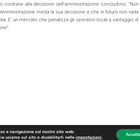
contrarie alla decisione dell’amministrazione concludono: “Non
l’Amministrazione riveda la sua decisione e che in futuro non vada
ilia. E’ un mercato che penalizza gli operatori locali a vantaggio di
one”.
uso e navigazione sul nostro sito web.
Accetta
e usiamo sul sito o disabilitarli nelle
impostazioni
.
oma fax: 06 4746886 | Sito web sviluppato da
dm3