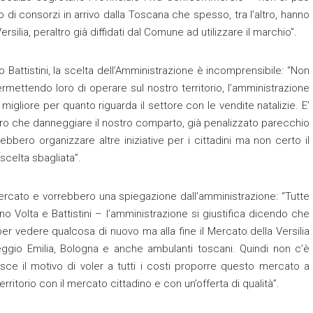
i consorzi in arrivo dalla Toscana che spesso, tra l’altro, hanno
silia, peraltro già diffidati dal Comune ad utilizzare il marchio”.
Battistini, la scelta dell’Amministrazione è incomprensibile: “Non
mettendo loro di operare sul nostro territorio, l’amministrazione
 migliore per quanto riguarda il settore con le vendite natalizie. E’
ltro che danneggiare il nostro comparto, già penalizzato parecchio
ebbero organizzare altre iniziative per i cittadini ma non certo il
scelta sbagliata”.
mercato e vorrebbero una spiegazione dall’amministrazione: “Tutte
no Volta e Battistini – l’amministrazione si giustifica dicendo che
per vedere qualcosa di nuovo ma alla fine il Mercato della Versilia
gio Emilia, Bologna e anche ambulanti toscani. Quindi non c’è
ce il motivo di voler a tutti i costi proporre questo mercato a
ritorio con il mercato cittadino e con un’offerta di qualità”.