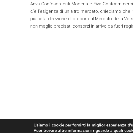
Anva Confesercenti Modena e Fiva Confcommercio 
c’è l’esigenza di un altro mercato, chiediamo che 
più nella direzione di proporre il Mercato della Vers
non meglio precisati consorzi in arrivo da fuori regi
Usiamo i cookie per fornirti la miglior esperienza d'
Puoi trovare altre informazioni riguardo a quali cooki
© Confesercenti | Ufficio stampa: Via Nazionale, 60 00184 R