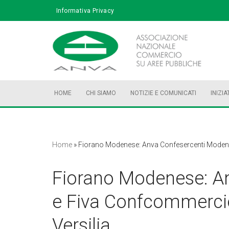
Informativa Privacy
Vai
al
contenuto
HOME
CHI SIAMO
NOTIZIE E COMUNICATI
INIZIA
Home
»
Fiorano Modenese: Anva Confesercenti Modena 
Fiorano Modenese: A
e Fiva Confcommercio
Versilia