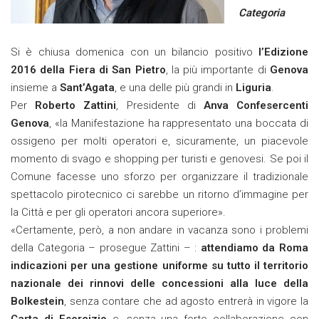
Categoria
Si è chiusa domenica con un bilancio positivo
l’Edizione
2016 della Fiera di San Pietro
, la più importante di
Genova
insieme a
Sant’Agata
, e una delle più grandi in
Liguria
.
Per
Roberto Zattini
, Presidente di
Anva Confesercenti
Genova
, «la Manifestazione ha rappresentato una boccata di
ossigeno per molti operatori e, sicuramente, un piacevole
momento di svago e shopping per turisti e genovesi. Se poi il
Comune facesse uno sforzo per organizzare il tradizionale
spettacolo pirotecnico ci sarebbe un ritorno d’immagine per
la Città e per gli operatori ancora superiore».
«Certamente, però, a non andare in vacanza sono i problemi
della Categoria – prosegue Zattini – :
attendiamo da Roma
indicazioni per una gestione uniforme su tutto il territorio
nazionale dei rinnovi delle concessioni alla luce della
Bolkestein
, senza contare che ad agosto entrerà in vigore la
Carta di Esercizio
e, senza una forte collaborazione con